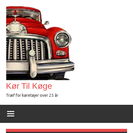
Videre
til
indhold
Kør Til Køge
Træf for køretøjer over 25 år