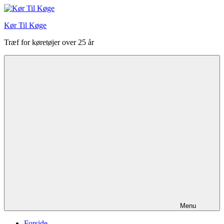
Videre
til
Kør Til Køge
indhold
Træf for køretøjer over 25 år
Menu
Forside