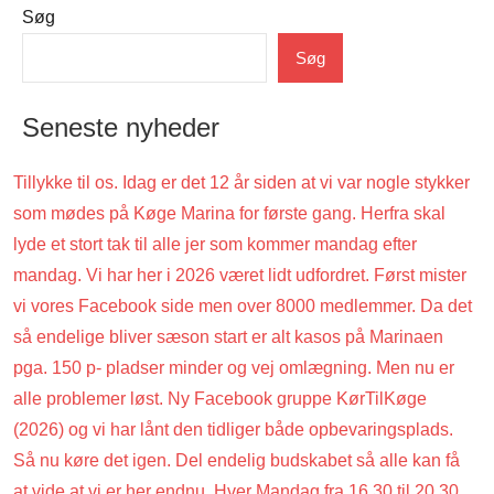
Søg
Uncategorized
Søg
Seneste nyheder
Tillykke til os. Idag er det 12 år siden at vi var nogle stykker
som mødes på Køge Marina for første gang. Herfra skal
lyde et stort tak til alle jer som kommer mandag efter
mandag. Vi har her i 2026 været lidt udfordret. Først mister
vi vores Facebook side men over 8000 medlemmer. Da det
så endelige bliver sæson start er alt kasos på Marinaen
pga. 150 p- pladser minder og vej omlægning. Men nu er
alle problemer løst. Ny Facebook gruppe KørTilKøge
(2026) og vi har lånt den tidliger både opbevaringsplads.
Så nu køre det igen. Del endelig budskabet så alle kan få
at vide at vi er her endnu. Hver Mandag fra 16.30 til 20.30.