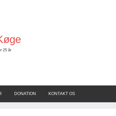
 Køge
r 25 år
R
DONATION
KONTAKT OS