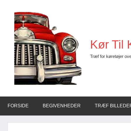
Videre
til
indhold
Kør Til
Træf for køretøjer ove
FORSIDE
BEGIVENHEDER
TRÆF BILLEDE