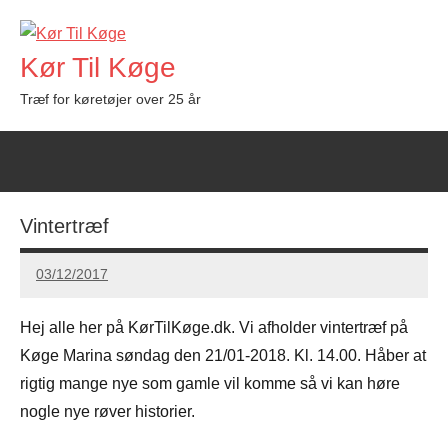
Videre
til
Kør Til Køge
indhold
Træf for køretøjer over 25 år
Vintertræf
03/12/2017
Carsten
Hansen
Hej alle her på KørTilKøge.dk. Vi afholder vintertræf på
Køge Marina søndag den 21/01-2018. Kl. 14.00. Håber at
rigtig mange nye som gamle vil komme så vi kan høre
nogle nye røver historier.