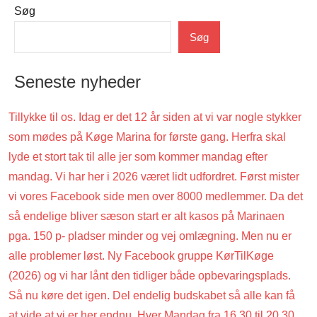
Søg
Uncategorized
Søg
Seneste nyheder
Tillykke til os. Idag er det 12 år siden at vi var nogle stykker
som mødes på Køge Marina for første gang. Herfra skal
lyde et stort tak til alle jer som kommer mandag efter
mandag. Vi har her i 2026 været lidt udfordret. Først mister
vi vores Facebook side men over 8000 medlemmer. Da det
så endelige bliver sæson start er alt kasos på Marinaen
pga. 150 p- pladser minder og vej omlægning. Men nu er
alle problemer løst. Ny Facebook gruppe KørTilKøge
(2026) og vi har lånt den tidliger både opbevaringsplads.
Så nu køre det igen. Del endelig budskabet så alle kan få
at vide at vi er her endnu. Hver Mandag fra 16.30 til 20.30.