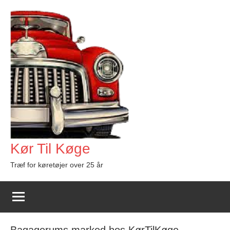
Videre
til
indhold
Kør Til Køge
Træf for køretøjer over 25 år
Bagagerums marked hos KørTilKøge