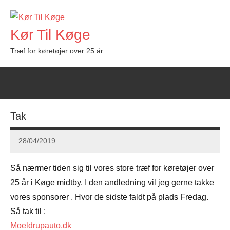
Videre
til
Kør Til Køge
indhold
Træf for køretøjer over 25 år
Tak
28/04/2019
Carsten
Hansen
Så nærmer tiden sig til vores store træf for køretøjer over
25 år i Køge midtby. I den andledning vil jeg gerne takke
vores sponsorer . Hvor de sidste faldt på plads Fredag.
Så tak til :
Moeldrupauto.dk