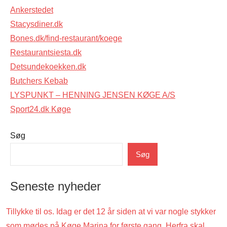
Ankerstedet
Stacysdiner.dk
Bones.dk/find-restaurant/koege
Restaurantsiesta.dk
Detsundekoekken.dk
Butchers Kebab
LYSPUNKT – HENNING JENSEN KØGE A/S
Sport24.dk Køge
Søg
Uncategorized
Søg
Seneste nyheder
Tillykke til os. Idag er det 12 år siden at vi var nogle stykker
som mødes på Køge Marina for første gang. Herfra skal