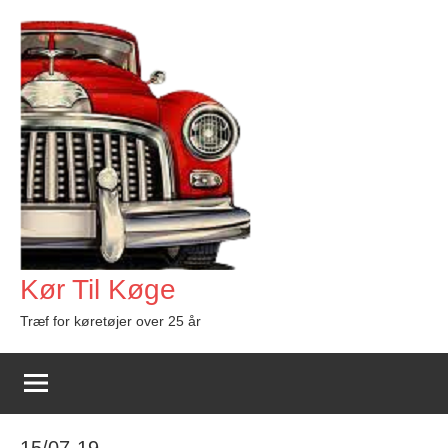
Videre
til
indhold
Kør Til Køge
Træf for køretøjer over 25 år
15/07-19