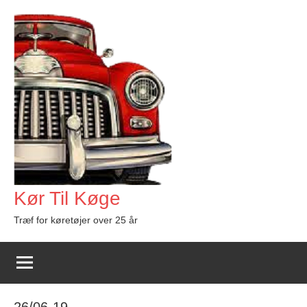
Videre
til
indhold
Kør Til Køge
Træf for køretøjer over 25 år
26/06-19