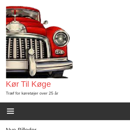
Videre
til
indhold
Kør Til Køge
Træf for køretøjer over 25 år
Nye Billeder