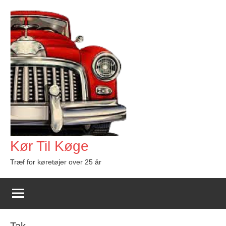
Videre
til
indhold
Kør Til Køge
Træf for køretøjer over 25 år
Tak.