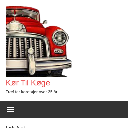
Videre
til
indhold
Kør Til Køge
Træf for køretøjer over 25 år
Lidt Nyt